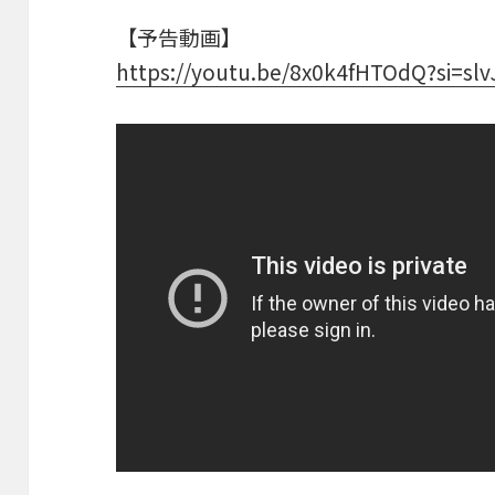
【予告動画】
https://youtu.be/8x0k4fHTOdQ?si=s