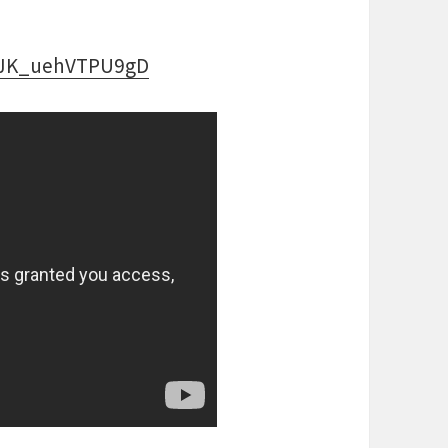
lvJK_uehVTPU9gD