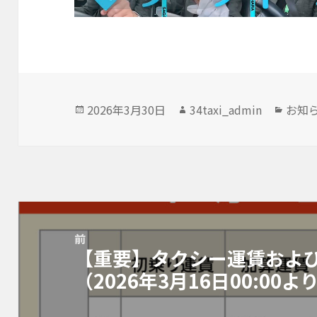
投
2026年3月30日
作
34taxi_admin
カ
お知
稿
成
テ
日:
者
ゴ
リ
ー
投
稿
前
【重要】タクシー運賃およ
ナ
前
（2026年3月16日00:00よ
ビ
の
ゲ
投